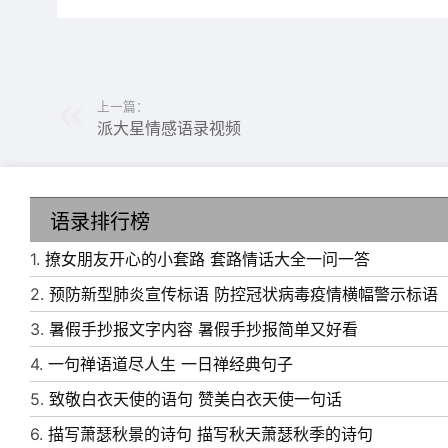
上一篇：
派大星情感语录视频
语录排行榜
1.
撩女朋友开心的小套路 套路情话大全一问一答
2.
预防新型肺炎宣传标语 防控冠状病毒疫情横幅警示标语
3.
暑假手抄报文字内容 暑假手抄报简单又好看
4.
一句禅语道尽人生 一日禅经典句子
5.
致敬白衣天使的语句 赞美白衣天使一句话
6.
描写萧瑟秋景的诗句 描写秋天萧瑟秋季的诗句