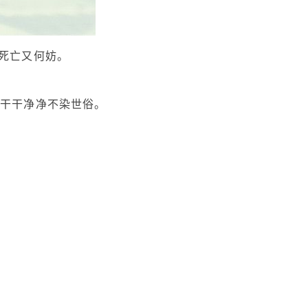
使死亡又何妨。
此干干净净不染世俗。
。