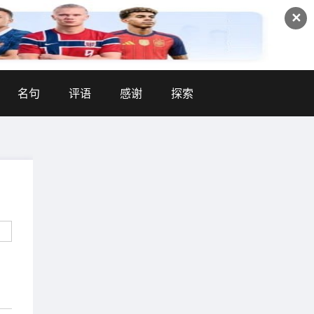
✕
名句
评语
感谢
探索