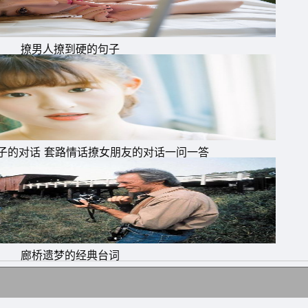
撩男人撩到硬的句子
子的对话 套路情话撩女朋友的对话一问一答
廊桥遗梦的经典台词