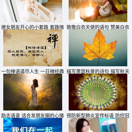
撩女朋友开心的小套路 套路情
致敬白衣天使的语句 赞美白衣
话大全一问一答
天使一句话
一句禅语道尽人生 一日禅经典
描写萧瑟秋景的诗句 描写秋天
句子
萧瑟秋季的诗句
励志语录 适合发朋友圈的心情
预防新型肺炎宣传标语 防控冠
句子
状病毒疫情横幅警示标语