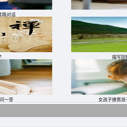
套路对话
子
描写田
一问一答
女孩子撩男孩