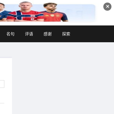
✕
名句
评语
感谢
探索