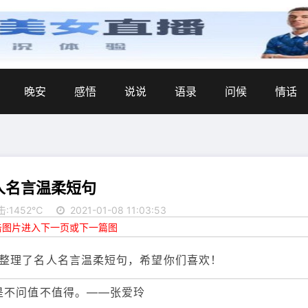
晚安
感悟
说说
语录
问候
情话
人名言温柔短句
击:1452℃
2021-01-08 11:03:53
点击图片进入下一页或下一篇图
整理了名人名言温柔短句，希望你们喜欢！
是不问值不值得。——张爱玲