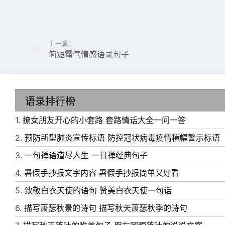
11、风和日暖，令人愿意永远活下去。——朱生
12、不要愁老之将至，你老了一定很可爱。—
上一篇：
简短霸气情感语录句子
语录排行榜
1.
撩女朋友开心的小套路 套路情话大全一问一答
2.
预防新型肺炎宣传标语 防控冠状病毒疫情横幅警示标语
3.
一句禅语道尽人生 一日禅经典句子
4.
暑假手抄报文字内容 暑假手抄报简单又好看
5.
致敬白衣天使的语句 赞美白衣天使一句话
6.
描写萧瑟秋景的诗句 描写秋天萧瑟秋季的诗句