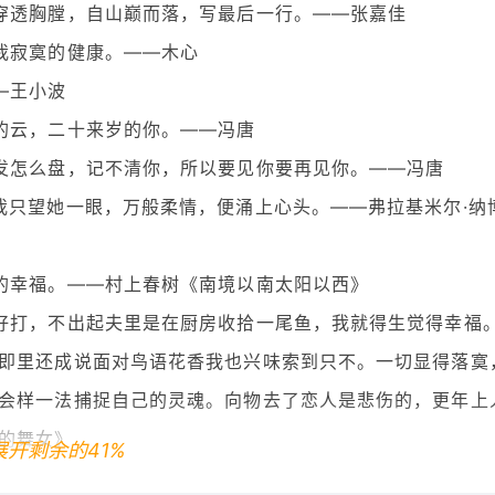
穿透胸膛，自山巅而落，写最后一行。——张嘉佳
我寂寞的健康。——木心
—王小波
的云，二十来岁的你。——冯唐
发怎么盘，记不清你，所以要见你要再见你。——冯唐
我只望她一眼，万般柔情，便涌上心头。——弗拉基米尔·纳
的幸福。——村上春树《南境以南太阳以西》
好打，不出起夫里是在厨房收拾一尾鱼，我就得生觉得幸福
即里还成说面对鸟语花香我也兴味索到只不。一切显得落寞
会样一法捕捉自己的灵魂。向物去了恋人是悲伤的，更年上
的舞女》
展开剩余的41%
她在一起这么多年，我也从未想过娶别的女人。——钱钟书