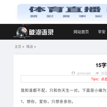
网站首页
早安
主页
>
情话
>
15
guoyuge
点击
Tips：
我和谁都不配，只和你天生一对。下面是小编为
1、想你，爱你，只想亲亲你。