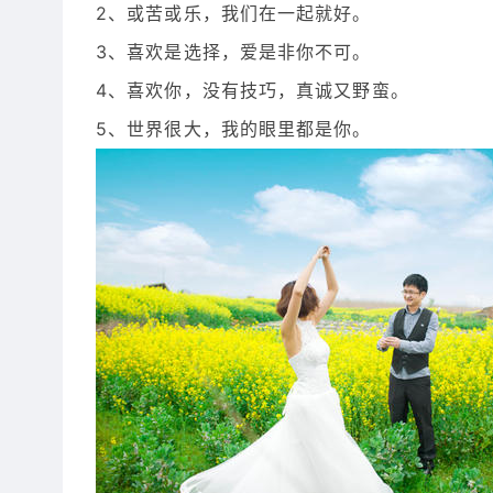
2、或苦或乐，我们在一起就好。
3、喜欢是选择，爱是非你不可。
4、喜欢你，没有技巧，真诚又野蛮。
5、世界很大，我的眼里都是你。