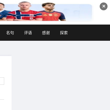
✕
名句
评语
感谢
探索