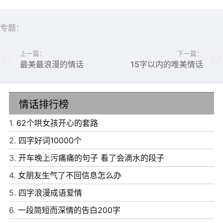
专题：
上一篇：
下一篇：
最美最浪漫的情话
15字以内的唯美情话
情话排行榜
6、不开心就不要埋的太深啦，坏情绪是会发芽的。
1.
62个哄女孩开心的套路
7、让我心碎，你做的比谁都到位。
2.
四字好词10000个
8、人终归是依靠自己的能力行走的，居安思危，在能力圈
3.
开车晚上污痛痛的句子 看了会滴水的段子
内行动，在舒适圈外学习。
4.
女朋友生气了不回信息怎么办
9、哼，我才不要做一个委屈鬼，我要去做别人的小宝贝
5.
四字浪漫成语爱情
了。
6.
一段简短而深情的告白200字
10、光活着就很难了，为什么还要我快乐。