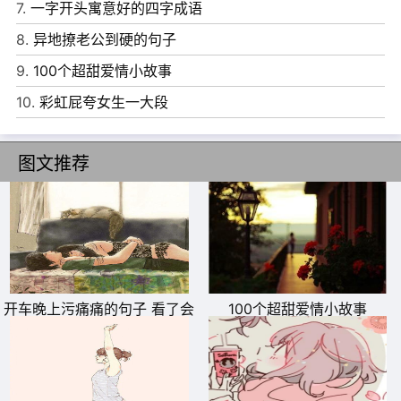
7.
一字开头寓意好的四字成语
8.
异地撩老公到硬的句子
9.
100个超甜爱情小故事
10.
彩虹屁夸女生一大段
图文推荐
11、努力的最大动力，在于你可以选择你想要的生活，而不
是被生活选择。
开车晚上污痛痛的句子 看了会
100个超甜爱情小故事
12、原来你的一举一动，还是可以牵动我的心。
滴水的段子
13、时间把一些人带来，又让他们以各种方式离开，大概就
是为了以疼痛教会我们看开，习惯，释怀。