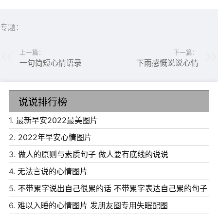
专题：
上一篇：
下一篇：
一句简短心情语录
下雨感慨说说心情
6、 总有一天，你会在我的世界里下落不明，我会在你的世
说说排行榜
界里杳无音信。
1.
最新早安2022最美图片
7、 所有让我热泪盈眶的瞬间，想起来的都是你。
2.
2022年早安心情图片
8、 你说生为枭雄功名无用，后来谢尽荣宠轻易动容。
3.
做人的原则与素质句子 做人要有底线的说说
9、 孤独的人都会想家，可我，为什么会想你。
4.
无法言说的心情图片
10、 我想一个人住在你心里，没有邻居，没有老王。
5.
不带累字说出自己很累的话 不带累字表达自己累的句子
6.
难以入睡的心情图片 发朋友圈专用失眠配图