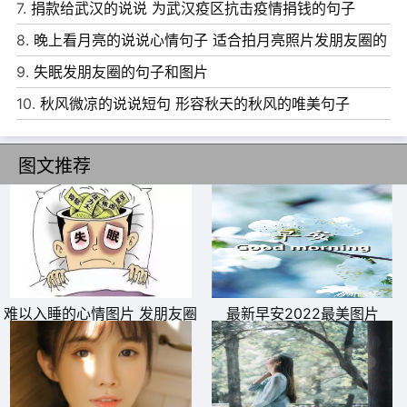
7.
捐款给武汉的说说 为武汉疫区抗击疫情捐钱的句子
8.
晚上看月亮的说说心情句子 适合拍月亮照片发朋友圈的
文案
9.
失眠发朋友圈的句子和图片
10.
秋风微凉的说说短句 形容秋天的秋风的唯美句子
图文推荐
11、 我能有多骄傲，不堪一击好不好。
12、 是吵架冷战还是分手，给个明确态度我才能应战。
13、我害怕被你知道了想你，也怕你不知道我想你。
难以入睡的心情图片 发朋友圈
最新早安2022最美图片
14、你可以忽略我的感受，也可以肆意挥霍我的热情，甚至
专用失眠配图
不理会于我的沮丧难过，可是有一点你必须得明白，每个人
能付出的爱都是有限的，无论是对朋友还是爱人。