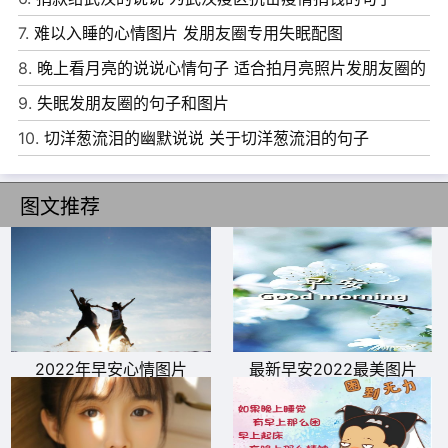
情绪崩溃也没什么不好。
7.
难以入睡的心情图片 发朋友圈专用失眠配图
9、总是带着最初的梦想，带着最初的自己，奔向更远的远
8.
晚上看月亮的说说心情句子 适合拍月亮照片发朋友圈的
方。
文案
9.
失眠发朋友圈的句子和图片
10、青春是一本无法合上的书。人生是一条路，你一踏上就
10.
切洋葱流泪的幽默说说 关于切洋葱流泪的句子
无法回头。
图文推荐
2022年早安心情图片
最新早安2022最美图片