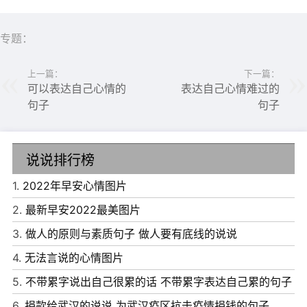
专题：
上一篇：
下一篇：
可以表达自己心情的
表达自己心情难过的
句子
句子
说说排行榜
1.
2022年早安心情图片
6、愿你，早日遇见命中注定的那个人，早日在茫茫人海中
2.
最新早安2022最美图片
与那能毁掉你一生的人相遇。
3.
做人的原则与素质句子 做人要有底线的说说
7、生活中的一切只能被感觉到，不能被拥有。以一颗浏览
4.
无法言说的心情图片
的心，t。
5.
不带累字说出自己很累的话 不带累字表达自己累的句子
8、天空并不总是晴朗的，阳光也不总是灿烂的，所以偶尔
6.
捐款给武汉的说说 为武汉疫区抗击疫情捐钱的句子