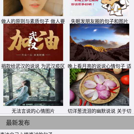
做人的原则与素质句子 做人要
失眠发朋友圈的句子和图片
有底线的说说
11、那些依靠机会主义达到“人生巅峰”的人，总有一天，会
因为一件不经意的小事而被揭穿。
12、不要遇到一些小事情就把胡虎玻璃放在心上，直到你真
捐款给武汉的说说 为武汉疫区
晚上看月亮的说说心情句子 适
抗击疫情捐钱的句子
合拍月亮照片发朋友圈的文案
正开始奋斗，你才会明白那不是原来的事情。
13、祝你生活好，祝你身体好，不谈债务，谢谢你认识。
14、做一个很简单的人，容易相处，不容易相处。你不必对
每个人都很好。他们不付给你钱。
无法言说的心情图片
切洋葱流泪的幽默说说 关于切
15、先做自己，再面对外面的世界，这是最可靠最真诚的生
洋葱流泪的句子
最新发布
活态度。