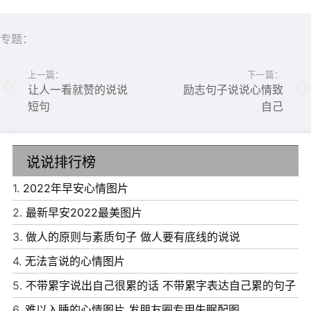
专题：
上一篇：
下一篇：
让人一看就赞的说说
励志句子说说心情致
短句
自己
6、恋爱，在感情上，当你想征服对方的时候，实际上已经
在一定程度上被对方征服了。首先是对方对你的吸引，然后
说说排行榜
才是你征服对方的欲望。
1.
2022年早安心情图片
7、脸上的快乐，别人看得到。心里的痛又有谁能感觉到。
2.
最新早安2022最美图片
8、李大章从小身体就不太好，长得瘦小，眼睛大大的，下
3.
做人的原则与素质句子 做人要有底线的说说
巴尖尖的每回拿重东西，人们都替他捏把汉。
4.
无法言说的心情图片
9、可我不能我无法容忍自己放肆的哭泣也没有人能够允许
5.
不带累字说出自己很累的话 不带累字表达自己累的句子
我这样脆弱。
6.
难以入睡的心情图片 发朋友圈专用失眠配图