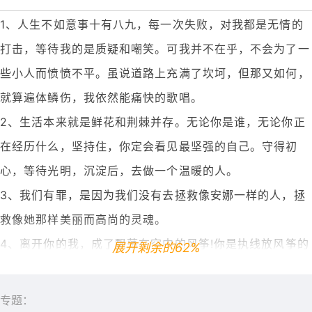
1、人生不如意事十有八九，每一次失败，对我都是无情的
打击，等待我的是质疑和嘲笑。可我并不在乎，不会为了一
些小人而愤愤不平。虽说道路上充满了坎坷，但那又如何，
就算遍体鳞伤，我依然能痛快的歌唱。
2、生活本来就是鲜花和荆棘并存。无论你是谁，无论你正
在经历什么，坚持住，你定会看见最坚强的自己。守得初
心，等待光明，沉淀后，去做一个温暖的人。
3、我们有罪，是因为我们没有去拯救像安娜一样的人，拯
救像她那样美丽而高尚的灵魂。
4、离开你的我，成了飘荡在空中的风筝!你是执线放风筝的
展开剩余的62%
人，可为何?为何任由风筝胡乱摆舞而不去收线呢?我在等
你!等你收线，拉我回到你的手心??把两个一变成一个双!
专题：