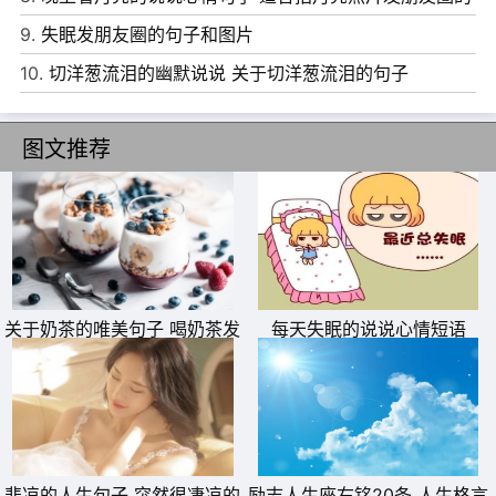
文案
9.
失眠发朋友圈的句子和图片
6、不是世界选择了你，是你选择了这个世界。既然无处可
10.
切洋葱流泪的幽默说说 关于切洋葱流泪的句子
躲，不如傻乐。既然无处可逃，不如喜悦。
7、黄泥块，下一场雨就能凝结;而玉石琥珀，要在地下埋藏
图文推荐
千百万年才会被大地孕育而成。黄泥块一踩就碎，玉石琥珀
成为艺术品万年流传。
8、据说人每隔七年就会变成一个全新的自己，成长的路上
我们要抛弃多少个从前的自己，才可以获得此时全新的自
我。
关于奶茶的唯美句子 喝奶茶发
每天失眠的说说心情短语
9、没必要委屈自己去讨好任何人。做人其实很简单。只要
朋友圈的说说
你把我当回事。你的事就是我的事。
10、 最让人安心的不是有很多人追你，而是有一个不论怎
么样都不离开的你人。
悲凉的人生句子 突然很凄凉的
励志人生座右铭20条 人生格言