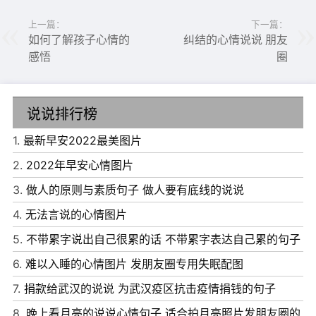
5、 大概没有很深的情吧，我喜欢他很久很久了，却忽然在
上一篇：
下一篇：
某一天厌倦了。
如何了解孩子心情的
纠结的心情说说 朋友
感悟
圈
说说排行榜
1.
最新早安2022最美图片
2.
2022年早安心情图片
3.
做人的原则与素质句子 做人要有底线的说说
4.
无法言说的心情图片
5.
不带累字说出自己很累的话 不带累字表达自己累的句子
6.
难以入睡的心情图片 发朋友圈专用失眠配图
7.
捐款给武汉的说说 为武汉疫区抗击疫情捐钱的句子
8.
晚上看月亮的说说心情句子 适合拍月亮照片发朋友圈的