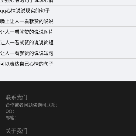
好运与你相伴行。不忙碌，不烦恼，绽放你的微笑，感受生
qq心情说说现实的句子
活的美好，把幸福紧紧拥抱。
晚上让人一看就赞的说说
12、一个人选择闭口不言，说明失望已经替代了所有的爱
让人一看就赞的说说图片
意。沉默，是她对这段感情最后的交待，也预兆着她将决绝
让人一看就赞的说说简短
的离开。
让人一看就赞的说说短句
13、相信自己，找准自己的位置，你同样可以拥有一个有价
可以表达自己心情的句子
值的人生。
14、人生如戏，最后的最后，我们似乎都学会了逢场作戏!
这不是我们活着的本意，但，却是我们要活着的必须。
联系我们
15、生活有两大误区：一是活给别人看，二是看别人生活。
合作或者问题咨询可联系：
其实，只要自己觉得幸福就行，用不着向别人证明什么;也
QQ：
邮箱：
不要光顾着看别人，走错了自己脚下的路。
关于我们