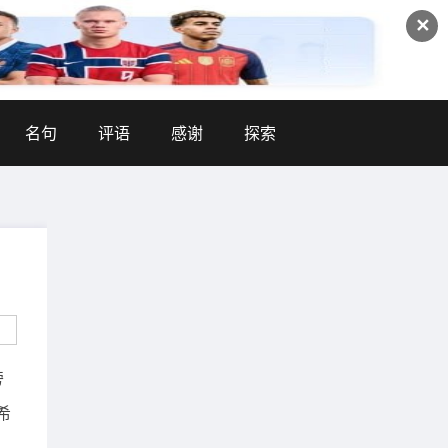
✕
名句
评语
感谢
探索
旁
希