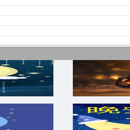
是脆弱。成长，带走的不只是时光，还带走了当初那些不害
这样做，已经不再是犯错，那是你的选择。
。难过的时候被子一蒙就睡觉，醒来还是继续往前走。
在一个简单的社会当一个路人甲。
人。不埋怨谁，不嘲笑谁，也不羡慕谁，阳光下灿烂，风雨中