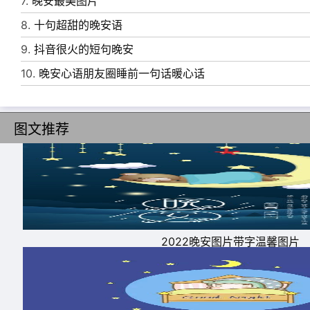
7.
晚安最美图片
8.
十句超甜的晚安语
9.
抖音很火的短句晚安
10.
晚安心语朋友圈睡前一句话暖心话
6、越长大，越是小心翼翼，越是瞻前顾后，越
图文推荐
失去的勇气。
7、一个人不可能犯同样的错误两次。第二次还
8、生活一旦忙起来，什么情绪也没时间表达了
9、相比在一个复杂的社会当一个主角，我宁愿
10、有没有人爱，我们也要努力做一个可爱的
2022晚安图片带字温馨图片
跑，做自己的梦，走自己的路。