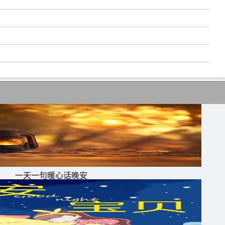
怕
奔
一天一句暖心话晚安