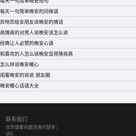
每天一句简单晚安短句
12、 幸福跟痛苦一样的微不足道，他们的降临，跟生活中
每天一句简单晚安的问候语
的其他细节一样，不过是使人生的格局更加复杂罢了。晚
异地恋给女朋友说晚安的情话
安!
高情商的对男人说晚安该怎么说
13、 多代的情感过程是固着于情感系统的，它包括从一代
经典让人必赞的晚安心语
传递给下一代的有主观决定的态度、价值观和信念。晚安!
和喜欢的人怎么说晚安显得情商高
14、 不必太纠结于当下，也不必太忧虑未来，当你经历过
怎么样说晚安暖心
一些事情的时候，眼前的风景已经和从前不一样了。晚安!
闺蜜晚安的说说 朋友圈
15、 真正的励志哪里是和你灌输努力就能逆袭，真正的励
晚安暖心话语大全
志是生于平凡，却用自己的方式，热爱着生活，努力地生
活。晚安!
联系我们
合作或者问题咨询可联系：
QQ：