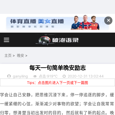
✕
主页
>
晚安
>
每天一句简单晚安励志
ganyiling
点击:919℃
2020-12-31 13:02:44
Tips：点击图片进入下一页或下一篇图
学会让自己安静，把思维沉浸下来，停一停追逐的脚步，缓
一缓紧绷的心弦，渐渐减少对事物的欲望；学会让自我常常
归零，想清楚当初出发时的目的，然后就有了新的起点。晚