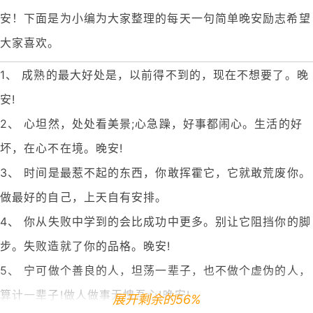
安！下面是为小编为大家整理的每天一句简单晚安励志希望
大家喜欢。
1、 成熟的最大好处是，以前得不到的，现在不想要了。晚
安!
2、 心坦然，处处看美景;心急躁，好事都闹心。生活的好
坏，在心不在境。晚安!
3、 时间是最惹不起的东西，你敢挥霍它，它就敢荒废你。
做最好的自己，上天自有安排。
4、 你从失败中学到的会比成功中更多。别让它阻挡你的脚
步。失败造就了你的品格。晚安!
5、 宁可做个善良的人，坦荡一辈子，也不做个虚伪的人，
算计一辈子!做人做事无愧吾心!晚安!
展开剩余的56%