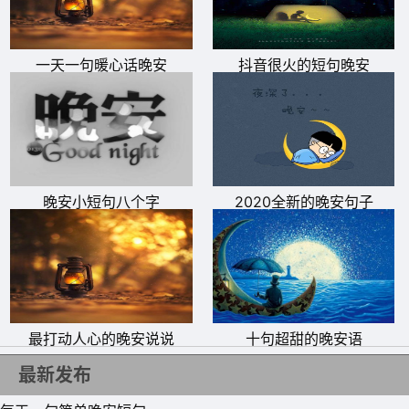
一天一句暖心话晚安
抖音很火的短句晚安
晚安小短句八个字
2020全新的晚安句子
最打动人心的晚安说说
十句超甜的晚安语
11、 人生低潮时，就多为自己做点事吧，读书、跑步、旅
最新发布
行，越是艰难的时刻，越要自己撑自己!晚安!​​​