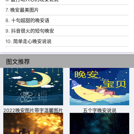
6、 当你能够忘记你的过去，看重你的现在，乐观你的未来
7.
晚安最美图片
时，你就站在了生活的最高处。晚安!朋友。
8.
十句超甜的晚安语
7、 只要还有明天，今天就永远是起跑线。人生，总会有不
9.
抖音很火的短句晚安
期而遇的温暖，和生生不息的希望。晚安!
10.
简单走心晚安说说
8、 不要为了迎合所有人，把自己过得这么累，费尽心思让
所有人都开心，你会忘了自己该怎么笑。晚安
图文推荐
9、 世界上有两个可贵的词，一个叫认真，一个叫坚持。
认真的人改变了自己，坚持的人改变了命运!晚安!
10、 在不同的场合用合适的音量，需要的是智慧;对不同的
人都能谦和有礼、不卑不亢，需要的是格局。晚安!
2022晚安图片带字温馨图片
五个字晚安说说