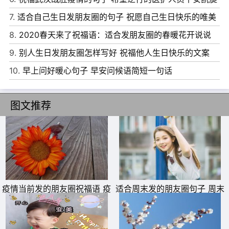
花中发酵;心情，在问候中开怀;情谊，在祝福中升温。小寒
说说
7.
适合自己生日发朋友圈的句子 祝愿自己生日快乐的唯美
来临，愿你快乐无尽，好运不停!
短句
8.
2020春天来了祝福语：适合发朋友圈的春暖花开说说
9、出日落就是一天，花开花谢就是一年。元旦刚逝，小寒
9.
别人生日发朋友圈怎样写好 祝福他人生日快乐的文案
紧至，朋友相随，我把最暖最美的祝福送到你身边：愿你
10.
早上问好暖心句子 早安问候语简短一句话
2022每一天都快乐无边，幸福平安!
图文推荐
疫情当前发的朋友圈祝福语 疫
适合周末发的朋友圈句子 周末
情碰上生日怎么发朋友圈说说
愉快最简单一句话