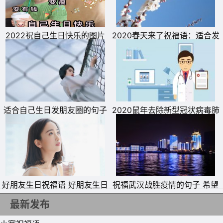
10、小寒特别冷，御寒不轻松。经常搓搓手，偶尔喝点酒。
火锅炖狗肉，枸杞要管够。冬寒易多痰，最好少吃甜。天冷
2022祝自己生日快乐的图片
2020春天来了祝福语：适合发
少出汗，桑拿最养颜。宵夜要吃少，睡前泡泡脚。窗帘拉上
朋友圈的春暖花开说说
好，防窥防感冒。小寒快乐，祝您健康!
11、小寒了，愿我的每一个字，都是一朵温暖的火花，融化
寒冷的心房，愿我的每一次祝福，都是一种温馨的怀抱，温
暖彼此的心房，小寒快乐!
适合自己生日发朋友圈的句子
2020鼠年去除新型冠状病毒肺
祝愿自己生日快乐的唯美短句
炎祝福语 武汉疫情牵动感恩医
12、云儿灰黑，天色朦胧。高温褪去，天气冷却。大地变
护说说
白，情更纯洁。思君念君，刻不停歇。加衣加被，锻炼莫
缺。营养滋补，精神十足。小寒节气，祝君健康!
13、寒冷已偏高，霜雪发疯飘，冰冻来助威，湿寒凑热闹;
好朋友生日祝福语 好朋友生日
祝福武汉战胜疫情的句子 希望
发的说说
逆行的医护人员平安凯旋说说
小寒节气到，问候不能少;愿我问候暖，像把火来烧，赶走
最新发布
你寒意，快乐伴你跑;愿我祝福真，像送好运到，吉祥围绕