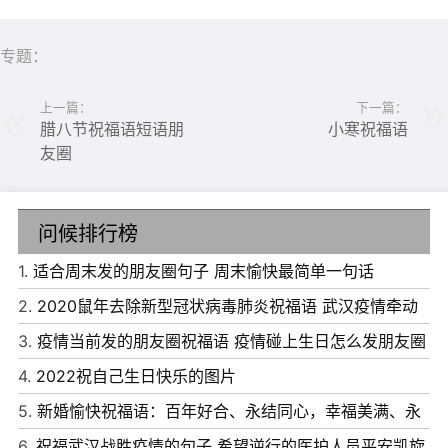
白菜常相伴，开心快乐连成片。这条短信能御寒，伴你幸福
心灿烂，小寒快乐。
专题：
5、拾取一片雪花，融化了流年;捧起一泉问候，流走了烦
上一篇：
下一篇：
忧;迎来一个节气，撩动了思念的弦。小寒到了，愿你快乐
腊八节祝福语短语朋
小寒祝福语
无边!
友圈
6、风起了，不失潇洒，保持着风度，寒冷了，不失温暖，
拥有着温度;取暖了，不失舒服，维持着湿度;小寒了，不失
问候排行榜
快乐，增加着力度。小寒快乐，开心过冬!
1.
适合周末发的朋友圈句子 周末愉快最简单一句话
7、雪，是小寒的天使;冰，是小寒的主仆;雾，是小寒的气
2.
2020鼠年去除新型冠状病毒肺炎祝福语 武汉疫情牵动
息;风，是小寒的精灵;冷，是小寒的品质;暖，是小寒的克星;
感恩医护说说
3.
疫情当前发的朋友圈祝福语 疫情碰上生日怎么发朋友圈
我，是温暖的仆人;送给你温暖的祝福：小寒节气，注意保
说说
4.
2022祝自己生日快乐的图片
暖!
5.
新婚愉快祝福语：百年好合、永结同心，幸福美满、永
8、快乐，在寒风中穿梭;好运，在岁月中沉淀;幸福，在雪
结同心！
6.
祝福武汉战胜疫情的句子 希望逆行的医护人员平安凯旋