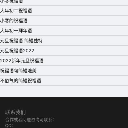
小寒祝福语
你，万事乐逍遥!
大年初二祝福语
14、小寒到，把烦恼交出来，我要你快乐精彩;把疲倦交出
小寒的祝福语
来，我要你悠闲自在;把忧伤交出来，我要你幸福康泰。不
大年初一拜年语
许不交，不许保留，愿你好运相伴无限头!
元旦祝福语 简短独特
15、拾起雪花一片，临摹你的笑脸;捧起一杯清茶，怀念似
元旦祝福语2022
水流年;卷起一页书卷，浏览沧海桑田;迎来小寒时节，撩动
2022新年元旦祝福语
问候心弦;愿祝福如温泉，温暖你心田!
祝福语句简短唯美
16、床前明月光，小寒结冰霜。举头思朋友，低头按键忙。
不俗气的简短祝福语
纵有千万句，不及情意长。轻轻道一声，天冷加衣裳。问候
虽平淡，愿暖你心房。祝你小寒快乐!
17、我用阳光纺织成线，我用思念编织成衣，我用祝愿快递
联系我们
给你，希望你接受这份薄礼，在这个冬季温暖自己，小寒节
合作或者问题咨询可联系：
气，寒冷加剧，好好保重自己。
QQ：