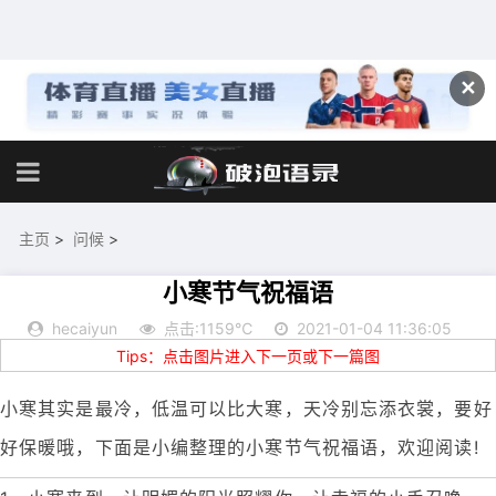
✕
主页
>
问候
>
小寒节气祝福语
hecaiyun
点击:1159℃
2021-01-04 11:36:05
Tips：点击图片进入下一页或下一篇图
小寒其实是最冷，低温可以比大寒，天冷别忘添衣裳，要好
好保暖哦，下面是小编整理的小寒节气祝福语，欢迎阅读!