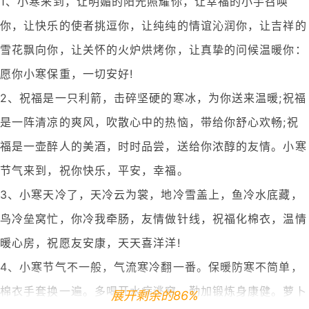
1、小寒来到，让明媚的阳光照耀你，让幸福的小手召唤
你，让快乐的使者挑逗你，让纯纯的情谊沁润你，让吉祥的
雪花飘向你，让关怀的火炉烘烤你，让真挚的问候温暖你：
愿你小寒保重，一切安好!
2、祝福是一只利箭，击碎坚硬的寒冰，为你送来温暖;祝福
是一阵清凉的爽风，吹散心中的热恼，带给你舒心欢畅;祝
福是一壶醉人的美酒，时时品尝，送给你浓醇的友情。小寒
节气来到，祝你快乐，平安，幸福。
3、小寒天冷了，天冷云为裳，地冷雪盖上，鱼冷水底藏，
鸟冷垒窝忙，你冷我牵肠，友情做针线，祝福化棉衣，温情
暖心房，祝愿友安康，天天喜洋洋!
4、小寒节气不一般，气流寒冷翻一番。保暖防寒不简单，
棉衣手套换一遍。多喝开水病逃窜，勤加锻炼身康健。萝卜
展开剩余的86%