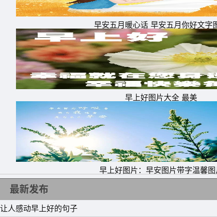
14、早上好!谢谢好朋友的关注，感恩有你一路
早安五月暖心话 早安五月你好文字
15、早上醒来笑一笑，心情快乐精神好;活络胫
天妙!朋友，早安!
早上好图片大全 最美
早上好图片：早安图片带字温馨图
最新发布
让人感动早上好的句子