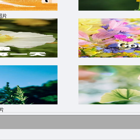
相伴，最美的祝福送给你。
图片
骨扭扭腰，生活健康每一秒;事业芝麻开花节节高，好运连连
片