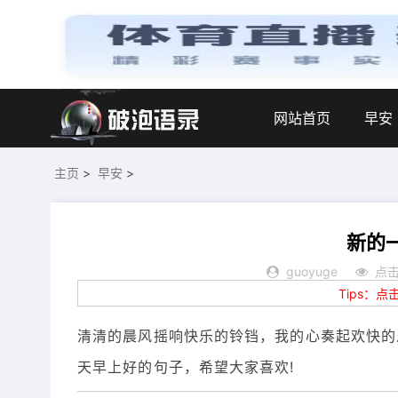
网站首页
早安
主页
>
早安
>
新的
guoyuge
点击
Tips：
清清的晨风摇响快乐的铃铛，我的心奏起欢快的
天早上好的句子，希望大家喜欢!