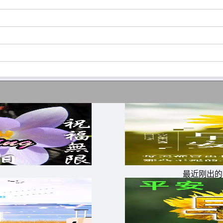
最近刚出的
心，万事顺利每一天。
制，积极的人却控制环境。早安!
祥跟你跑，幸福对你笑;健康来拥抱，愿你身体好!