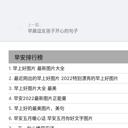
上一篇：
早晨逗女孩子开心的句子
早安排行榜
1.
早上好图片 最新图片大全
6、莫文蔚的阴天，孙燕姿的雨天，周杰伦的晴
2.
最近刚出的早上好图片 2022特别漂亮的早上好图片
7、保持微笑，停止抱怨，无论开心与否，一如
3.
早上好图片大全 最美
与众不同的你。
4.
早安2022最新图片正能量
8、学会干净的语言和安静的笑跟着风走，把孤
5.
早上好的最美图片、美句
9、时光不言不语，记录了友谊，问候不忘不断
6.
早安五月暖心话 早安五月你好文字图片
10、早安!天气转凉，多添衣裳，愿你保重身体