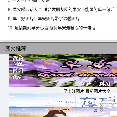
7.
一天一句心情早安语
8.
早安暖心话大全 适合发朋友圈的早安正能量简单一句话
9.
早上好图片：早安图片带字温馨图片
10.
疫情期间早安心语 疫情早安最暖心的一句话
图文推荐
早上好图片 最新图片大全
11、早上好!吉祥问候，祝你平安幸福，开开心
12、环境永远不会十全十美，消极的人受环境控
13、心情无限妙;快乐把门敲，喜庆身边绕;吉