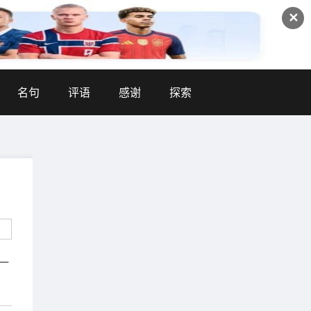
✕
名句
评语
感谢
探索
一