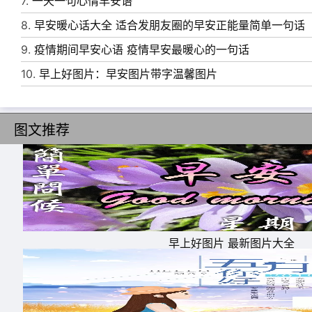
7.
一天一句心情早安语
10、早上好，送你清爽的问候，温馨的祝愿，
8.
早安暖心话大全 适合发朋友圈的早安正能量简单一句话
一切都好!
9.
疫情期间早安心语 疫情早安最暖心的一句话
10.
早上好图片：早安图片带字温馨图片
图文推荐
早上好图片 最新图片大全
11、上帝是公平的，给了你丑的外表，还会给
12、下雨天我走在路上，一辆大奔从我身旁飞