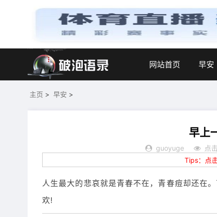
网站首页
早安
主页
>
早安
>
早上
guoyuge
点击
Tips：
人生最大的悲哀就是青春不在，青春痘却还在。
欢!