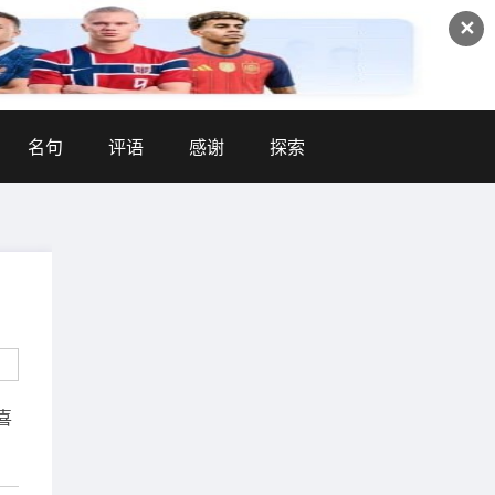
✕
名句
评语
感谢
探索
喜