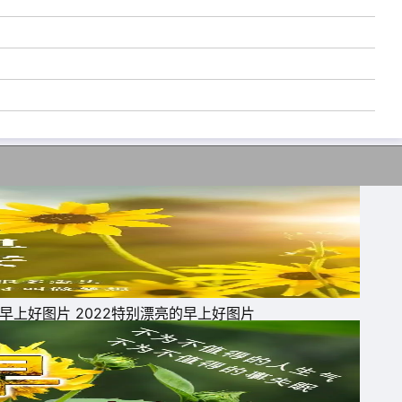
，
早上好图片 2022特别漂亮的早上好图片
，