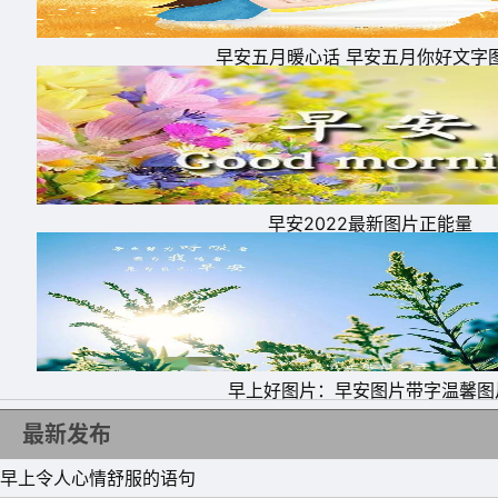
等我有钱了，一定要买一件属于自己的雨衣。
13、我的短信及时到达你手机，清晨的阳光及
早安五月暖心话 早安五月你好文字
你身体。希望美丽的清晨，看见开心的你，早安
14、女人，小时候有爸爸疼，长大了有老公疼
话，老了听女儿的话。
15、因为想交到女朋友，我努力让自己学会做
早安2022最新图片正能量
后，现在我变成了一个人也能顺利生活的单身狗
早上好图片：早安图片带字温馨图
最新发布
早上令人心情舒服的语句