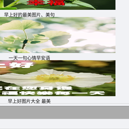
绕
早上好的最美图片、美句
一天一句心情早安语
早上好图片大全 最美