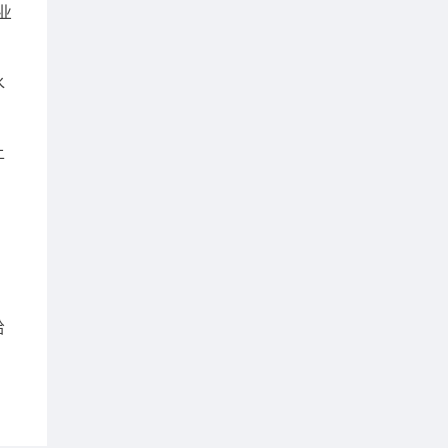
业
水
上
给