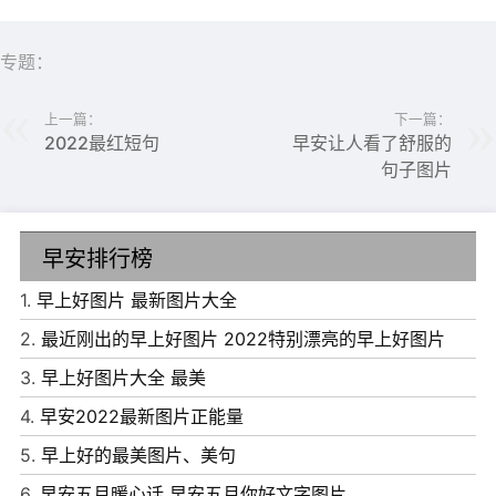
5、周末到了;愿你将烦恼放一放，苦闷缓一缓，不快丢一
丢;愿你将快乐翻一番，开心加一半，幸福增一点;记住我的
专题：
提醒，祝你周末顺心愿，欢笑不间断!
上一篇：
下一篇：
6、周末到，愿所有的好梦依偎着你，入睡是甜，醒来成真!
2022最红短句
早安让人看了舒服的
愿所有的财运笼罩着你，日出遇贵，日落见财!愿所有的吉
句子图片
星庇护着你，时时吉利，刻刻平安!
早安排行榜
1.
早上好图片 最新图片大全
2.
最近刚出的早上好图片 2022特别漂亮的早上好图片
3.
早上好图片大全 最美
4.
早安2022最新图片正能量
5.
早上好的最美图片、美句
6.
早安五月暖心话 早安五月你好文字图片