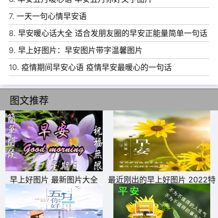
7.
一天一句心情早安语
8.
早安暖心话大全 适合发朋友圈的早安正能量简单一句话
9.
早上好图片：早安图片带字温馨图片
10.
疫情期间早安心语 疫情早安最暖心的一句话
图文推荐
7、早上的晨光是我问候的主题，愿你今日幸福多彩;初升的
太阳是我祝愿的载体，愿你任务步步高升!周末快乐!
8、早上好，傻傻笑，疲劳不快都笑掉。营养早餐要吃好，
身体茁壮助你赚钞票。愿你事业高升财富到，甜蜜爱情一天
更比一天妙。祝福总比别人的早到：早安!
早上好图片 最新图片大全
最近刚出的早上好图片 2022特
9、周末来到，睡个懒觉，精力充沛;不用赶早，神安气闲;
别漂亮的早上好图片
听听鸟叫，心情舒展;活动腿腰，健康美好;想起朋友，忙发