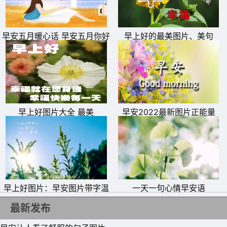
短信，联络情感，表示问候，祝你周末快乐。没事常来玩玩
哦。
早安五月暖心话 早安五月你好
早上好的最美图片、美句
10、一句感谢就是一种礼数，一句问候就是一种礼物，一个
文字图片
眼神就是一种鼓舞，一个拥抱就是一种呵护，一条短信就是
一种祝福：周末快乐!
11、忙碌的生活带走的只是时间，对朋友的牵挂常留心底，
一声问候一个祝福，在这美丽神怡的日子里祝您周末愉快。
早上好图片大全 最美
早安2022最新图片正能量
12、转眼又是周末，朋友你在何处?闲来打开手机，发送真
心祝福!祝你：处处如鱼得水，处处顺风顺水，处处平安喜
乐，处处好运相随!
早上好图片：早安图片带字温
一天一句心情早安语
馨图片
最新发布