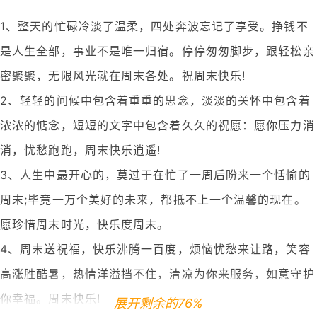
1、整天的忙碌冷淡了温柔，四处奔波忘记了享受。挣钱不
是人生全部，事业不是唯一归宿。停停匆匆脚步，跟轻松亲
密聚聚，无限风光就在周末各处。祝周末快乐!
2、轻轻的问候中包含着重重的思念，淡淡的关怀中包含着
浓浓的惦念，短短的文字中包含着久久的祝愿：愿你压力消
消，忧愁跑跑，周末快乐逍遥!
3、人生中最开心的，莫过于在忙了一周后盼来一个恬愉的
周末;毕竟一万个美好的未来，都抵不上一个温馨的现在。
愿珍惜周末时光，快乐度周末。
4、周末送祝福，快乐沸腾一百度，烦恼忧愁来让路，笑容
高涨胜酷暑，热情洋溢挡不住，清凉为你来服务，如意守护
你幸福。周末快乐!
展开剩余的76%