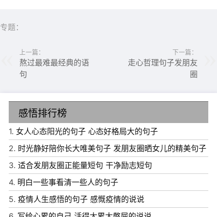
专题：
上一篇：
下一篇：
熬过最难最经典的语
走心哲理句子发朋友
句
圈
感悟排行榜
1.
女人心态阳光的句子 心态好格局大的句子
6、我们总是会羡慕开在悬崖边上的美丽花朵，那是因为花
2.
时光静好陪你长大唯美句子 发朋友圈晒女儿的精美句子
朵盛开的地方是我们无法到达的。
3.
适合发朋友圈正能量短句 干净励志短句
7、人生是由哽咽哭泣及微笑所组成的一段过程，而其中更
4.
明白一些事看清一些人的句子
大的部分是哽咽。
5.
疫情人生感悟的句子 感慨疫情的说说
8、爱人至少要在心灵方面没有欠缺，如果只是身体的欠
6.
写给心累的自己 活得太累太憋屈的说说