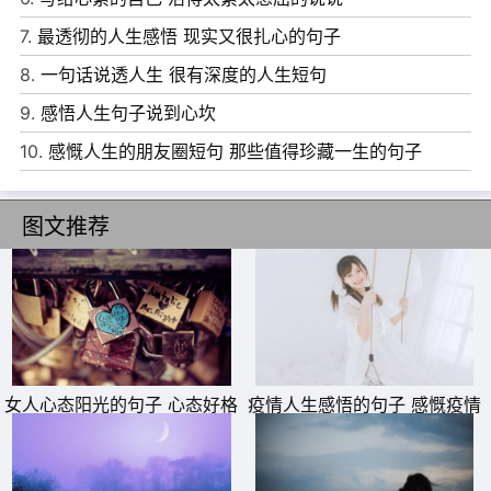
缺，那还不失其可爱。
7.
最透彻的人生感悟 现实又很扎心的句子
9、生活从来都不会停止向前，保持专注，别因为后悔而放
8.
一句话说透人生 很有深度的人生短句
慢脚步。
9.
感悟人生句子说到心坎
10、他们的手，不光隔着一道冰冷的镜面，还隔着两千年的
10.
感慨人生的朋友圈短句 那些值得珍藏一生的句子
时光，却仍有什么脉脉流动。
图文推荐
女人心态阳光的句子 心态好格
疫情人生感悟的句子 感慨疫情
局大的句子
的说说