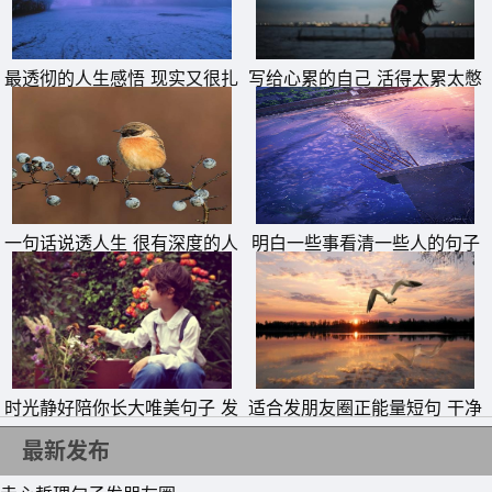
11、我看见你，象那半醒的婴孩在黎明的微光里看见他的母
亲，于是微笑而又睡去了。
最透彻的人生感悟 现实又很扎
写给心累的自己 活得太累太憋
12、我想将对你的思念，寄予散落的星子，但愿那点点的星
心的句子
屈的说说
光能照进你的窗前，伴你好眠。
13、一切问题，最终都是时间问题。一切烦恼，其实都是自
寻烦恼。
14、淡淡云里悠悠情，情意绵绵永难忘，今生有你甜如蜜，
一句话说透人生 很有深度的人
明白一些事看清一些人的句子
生短句
我们不能分开。
15、爱情是一位伟大的导师，教会我们重新做人。只有爱能
够创造有真正的生命的坚实的东西。
时光静好陪你长大唯美句子 发
适合发朋友圈正能量短句 干净
朋友圈晒女儿的精美句子
励志短句
最新发布