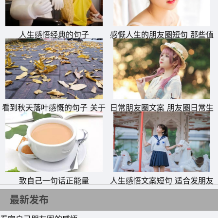
人生感悟经典的句子
感慨人生的朋友圈短句 那些值
得珍藏一生的句子
看到秋天落叶感慨的句子 关于
日常朋友圈文案 朋友圈日常生
落叶的朋友圈说说文案
活小短句
11、每个人的抽屉里，都曾有一封写好，却没有勇气寄出的
信。每个人的心中，都有一个渴望，却不曾牵手的爱人。
12、也许是前世的因，也许是来世的缘，错在今生相见，图
增一段无果的苦难，待世事化云烟，待沧海变桑田，在踌确
致自己一句话正能量
人生感悟文案短句 适合发朋友
这段情缘。
圈的感慨句子
最新发布
13、不懂当时为什么不挽留，如若挽留的就是不就是结局就