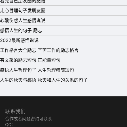
看完自己朋友圈的感悟
会更美好。
走心哲理句子发朋友圈
14、如果石头也会流泪的话，我想做一颗顽石靠在你心里哭
心酸伤感人生感悟说说
泣，至少，还可以感受到你的温度。
感悟人生的句子 励志
15、主动久了，每个人都会累，不是不爱了，只是心累了。
2022最新感悟说说
工作格言大全励志 辛苦工作的励志格言
有文采的励志短句 正能量短句
感悟人生哲理句子 人生哲理精简短句
人生的秋天与感悟 秋天和人生的关系的句子
联系我们
合作或者问题咨询可联系：
QQ：