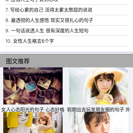
7.
写给心累的自己 活得太累太憋屈的说说
8.
最透彻的人生感悟 现实又很扎心的句子
9.
一句话说透人生 很有深度的人生短句
10.
女性人生格言6个字
6、与其降低你的开支，不如去尝试增加你的收入。这就是
图文推荐
努力的理由。
7、最难过的，莫过于当你遇上一个特别的人，却明白永远
不可能在一起，或迟或早，你不得不放弃。
8、我以为只要很认真地喜欢，就可以打动一个人。
9、我懂覆水难收，就像你说分手一样没有挽回的余地。
女人心态阳光的句子 心态好格
假期出去玩发朋友圈的句子 外
局大的句子
出散心的文艺说说
10、喜欢你的感觉很累，但我还是很喜欢。