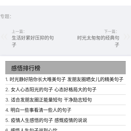
专题：
上一篇：
下一篇：
生活好累好压抑的句
时光太匆匆的经典句
子
子
感悟排行榜
1.
时光静好陪你长大唯美句子 发朋友圈晒女儿的精美句子
2.
女人心态阳光的句子 心态好格局大的句子
3.
适合发朋友圈正能量短句 干净励志短句
4.
明白一些事看清一些人的句子
5.
疫情人生感悟的句子 感慨疫情的说说
6.
感悟人生句子说到心坎