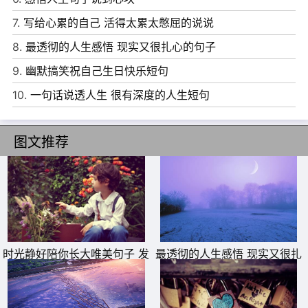
7.
写给心累的自己 活得太累太憋屈的说说
8.
最透彻的人生感悟 现实又很扎心的句子
6、开始的开始总是甜蜜的。后来就有了厌倦、习惯、背
9.
幽默搞笑祝自己生日快乐短句
弃、寂寞、绝望和冷笑。曾经渴望与一个人长相厮守，后
10.
一句话说透人生 很有深度的人生短句
来，多么庆幸自己离开了。曾几何时，在一段短暂的时光
里，我们以为自己深深的爱着的一个人。后来，我们才知道
图文推荐
那不是爱，那只是对自己说谎。
7、两个人在一起，开心就好。在乎的越多，反而越累。我
是爱你的，你是自由的，这才是最好的爱情观。
8、初恋的大都不懂爱，所以初恋失败的多，成功的少，结
婚应该找个未婚的，因为谁都喜欢原装。
时光静好陪你长大唯美句子 发
最透彻的人生感悟 现实又很扎
9、如果爱你是错的，我宁愿错一辈子。
朋友圈晒女儿的精美句子
心的句子
10、爱上你是一种错，但我的心却怂恿我一错再错。