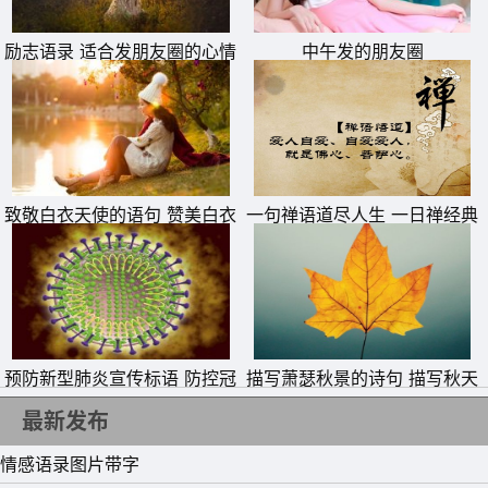
励志语录 适合发朋友圈的心情
中午发的朋友圈
6、有些感情，走了一圈，还是会回到原点。其实在某些时
句子
候，有些机会，因瞬间的犹豫，擦肩而过;有些缘分，因一
时的任xing，滑落指间;有些感情，因一时的冲动，遗憾一
生;有些人，一转身就是一辈子。许多感情疏远淡漠，无力
挽回，只源于一念之差;情执是苦恼的原因，放下情执，你
致敬白衣天使的语句 赞美白衣
一句禅语道尽人生 一日禅经典
天使一句话
句子
才能得到自在。
7、最真的爱，是即便你没有那么好，在我的心里，你却仍
是最好;最美的情，是我没有那么完美，在你的眼里，却依
旧是最美。
预防新型肺炎宣传标语 防控冠
描写萧瑟秋景的诗句 描写秋天
8、话不在多，入心最暖;情不在热，贴心最真。一句懂得，
状病毒疫情横幅警示标语
萧瑟秋季的诗句
最新发布
暖到落泪;一个拥抱，感动心肺。 难过的时候不说，最脆弱;
情感语录图片带字
沉默的时候不语，最失落。真正的关心，是心灵的抚慰;真