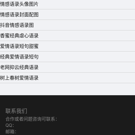
情感语录头像图片
正的拥有，是生命的作陪。
情感语录封面配图
9、爱情是坚强与脆弱的结合体。坚强时，爱的种子种在任
抖音情感语录图
何贫瘠的土壤里都会生根发芽，在任何寒冷酷热的条件下都
香蜜经典虐心语录
能开花结果;脆弱时，哪怕只是一丁点的伤害，一丁点的背
爱情语录短句甜蜜
叛，都会让爱情之花瞬间凋零。唯有以理解为基石，以宽容
经典爱情语录短句
为立柱，以珍惜为墙壁，以满足为装饰，两颗心住在里面才
老网抑云经典语录
会安全。
树上春树爱情语录
10、如果你从一开始就有个选爱人标准的话，譬如身高、学
历、收入等等，到最后会发现，自己总会爱上完全不同的
人。爱情奇妙在于，它是无法预测的。只是某一刻，有个
联系我们
人，拨动了你的心弦。所有的不可能，就会变成可能。爱情
合作或者问题咨询可联系：
不是比赛，而是偶遇。既然能让你爱上，那就无需后悔。
QQ：
邮箱：