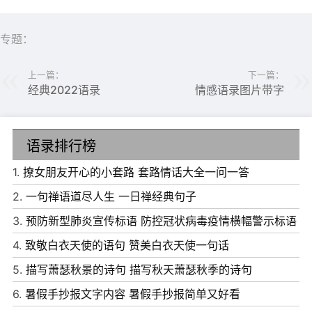
3、有些话，适合烂在心里;有些痛苦，适合无声无息的忘
记!人和人相遇，靠的是一点缘分。人和人相处，靠的是一
专题：
点诚意。思念别人是一种温馨，被别人思念是一种幸福。最
上一篇：
下一篇：
难的是相知，最苦的是等待，最美的是幸福。缘是天意，份
经典2022语录
情感语录图片带字
是人為。知音是贴切的默契，知己是完美的深交。
4、有些东西会变，有些东西却一直不变，比如我们骨子里
语录排行榜
的自己，那是再怎么磨，也磨不掉的。就像一条河流，也许
1.
撩女朋友开心的小套路 套路情话大全一问一答
时间长了，上面会有些许的漂浮物，但拨开狼藉，里面还是
2.
一句禅语道尽人生 一日禅经典句子
原来那股潺潺的清水。路有时不在脚下，而在我们的心里，
3.
预防新型肺炎宣传标语 防控冠状病毒疫情横幅警示标语
想好了再走，方可少些愧悔。
4.
致敬白衣天使的语句 赞美白衣天使一句话
5、过度追求快乐时，那已不是一种快乐，而是一种不断膨
5.
描写萧瑟秋景的诗句 描写秋天萧瑟秋季的诗句
胀的yuwang。当这种yuwang冲昏头脑并占据思想之时，
6.
暑假手抄报文字内容 暑假手抄报简单又好看
最终会被这种yuwang埋葬。有些人不是你想遗忘就能遗