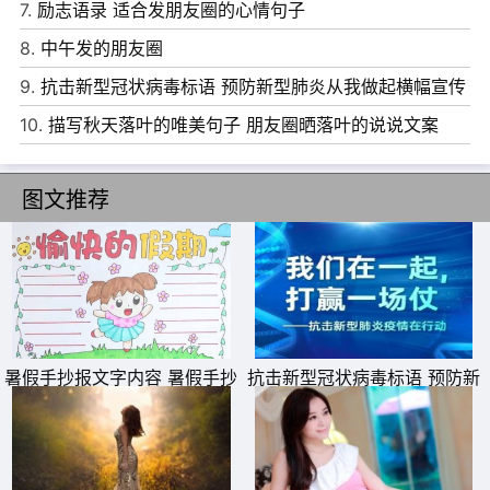
7.
励志语录 适合发朋友圈的心情句子
忘，她不是电脑里的一幅画，随时可以删除。有些人永远都
8.
中午发的朋友圈
不会懂得有些事的无奈，有些话的重要有些爱的沉重。
9.
抗击新型冠状病毒标语 预防新型肺炎从我做起横幅宣传
语
10.
描写秋天落叶的唯美句子 朋友圈晒落叶的说说文案
图文推荐
暑假手抄报文字内容 暑假手抄
抗击新型冠状病毒标语 预防新
报简单又好看
型肺炎从我做起横幅宣传语