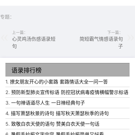
所闪失。所以，他不允许你吃太多的垃圾食品，无论你多爱
吃。在你的身体健康面前，他绝对不会马虎。因为，他希望
专题：
你能有一个健康的身体，能够陪他执子之手，与子偕老。
上一篇：
下一篇：
5、如果你想任性，那就先学会承受，能承受后果才可以任
心灵鸡汤伤感语录短
简短霸气情感语录句
性。如果你想独立，那就先学会坚强，才可以独立。如果你
句
子
想放肆的爱，那就先学会遗忘，只有能忘掉失恋痛楚，才可
以大胆爱。你可以去做一切事情，但前提是不会为结果伤
语录排行榜
悲。一个人真正的强大，并非看他能做什么，而是看他能承
1.
撩女朋友开心的小套路 套路情话大全一问一答
担什么。
2.
预防新型肺炎宣传标语 防控冠状病毒疫情横幅警示标语
3.
一句禅语道尽人生 一日禅经典句子
4.
描写萧瑟秋景的诗句 描写秋天萧瑟秋季的诗句
5.
致敬白衣天使的语句 赞美白衣天使一句话
6.
暑假手抄报文字内容 暑假手抄报简单又好看