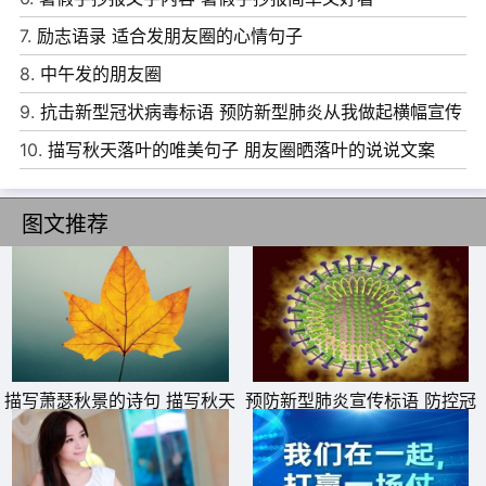
7.
励志语录 适合发朋友圈的心情句子
8.
中午发的朋友圈
9.
抗击新型冠状病毒标语 预防新型肺炎从我做起横幅宣传
语
10.
描写秋天落叶的唯美句子 朋友圈晒落叶的说说文案
图文推荐
描写萧瑟秋景的诗句 描写秋天
预防新型肺炎宣传标语 防控冠
萧瑟秋季的诗句
状病毒疫情横幅警示标语