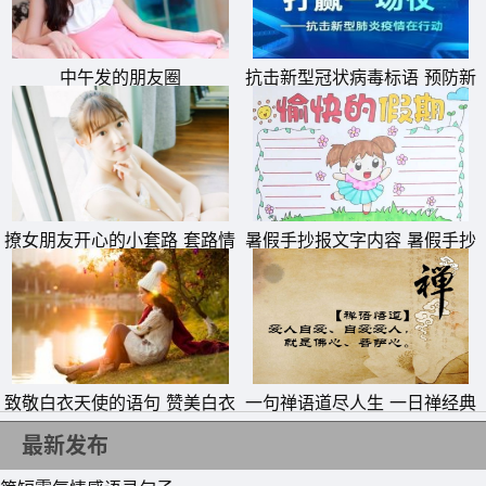
6、我一直相信一句话，日久见人心。时间是个好东西，揭
开人的真面目，谁是真心谁是假意，不要被一时的花言巧语
冲昏了头脑，你永远也不知道别人笑脸背后是否藏着一把刀
中午发的朋友圈
抗击新型冠状病毒标语 预防新
型肺炎从我做起横幅宣传语
子，趁你不胜防插你一刀，留到最后的才是好的，陪你走过
风雨坎坷，流言蜚语也击不倒的朋友来之不易，好好珍惜。
7、人的一生，过得好是精彩，过得不好是经历。输也罢、
赢也罢，又何必在意别人的看法。找准你的路，坚定你的
撩女朋友开心的小套路 套路情
暑假手抄报文字内容 暑假手抄
心，走下去，活精彩。
话大全一问一答
报简单又好看
8、面对一个不懂得的珍惜自己的人，再多关心的话语，都
不会引起他的注意。说多了只会让对方厌烦，让自己心累，
还不如安安静静的做自己。
致敬白衣天使的语句 赞美白衣
一句禅语道尽人生 一日禅经典
9、手握爱情的画笔，在生活的卷轴里涂上幸福的一笔，手
天使一句话
句子
最新发布
捧爱情的花朵，在人生的道路上洒满芬芳，拥你在怀，便拥