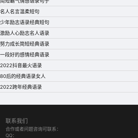
简短霸气情感语录句子
有了所有的快乐，我爱你到永远!
名人名言温柔短句
10、很多时候，我们往往不知道，自己在欣赏别人的时候，
少年励志语录经典短句
自己也成了别人眼中的风景。那些比我强大的人都还在拼
激励人心励志名人语录
命，我有什么理由不去努力。 当一个人熬过了最艰难的时
努力成长简短经典语录
候，就不再想去寻找依靠，任何人都是负累。
一段好的感情经典语录
2022抖音最火语录
80后的经典语录女人
2022跨年经典语录
联系我们
合作或者问题咨询可联系：
QQ：