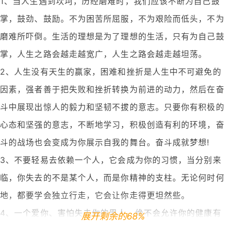
1、当人生遇到坎坷，历经磨难时，我们应该不断为自己鼓
掌，鼓劲、鼓励。不为困苦所屈服，不为艰险而低头，不为
磨难所吓倒。生活的理想是为了理想的生活，只有为自己鼓
掌，人生之路会越走越宽广，人生之路会越走越坦荡。
2、人生没有天生的赢家，困难和挫折是人生中不可避免的
因素，强者善于把失败和挫折转换为前进的动力，然后在奋
斗中展现出惊人的毅力和坚韧不拔的意志。只要你有积极的
心态和坚强的意志，不断地学习，积极创造有利的环境，奋
斗的战场也会变成为你展示自我的舞台。奋斗成就梦想!
3、不要轻易去依赖一个人，它会成为你的习惯，当分别来
临，你失去的不是某个人，而是你精神的支柱。无论何时何
地，都要学会独立行走，它会让你走得更坦然些。
4、一个爱你、害怕失去你的男人，绝不会允许你的健康有
展开剩余的68%