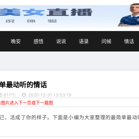
晚安
感悟
说说
语录
问候
情话
单最动听的情话
击:811℃
2020-12-31 13:53:19
点击图片进入下一页或下一篇图
己，活成了你的样子。下面是小编为大家整理的最简单最动