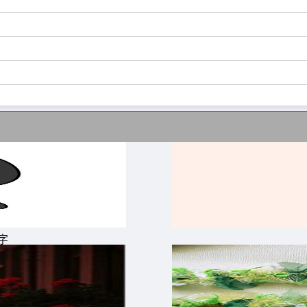
你的爱酿成酒，够我们醉一辈子的。
真诚的祝福，深厚的感情，相连的心，不是距离能隔断的，想
字