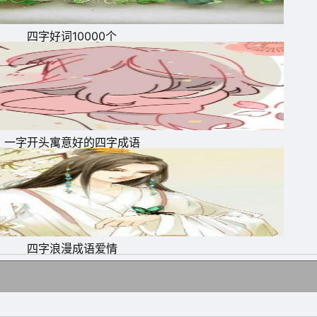
四字好词10000个
偏
如
一字开头寓意好的四字成语
;
四字浪漫成语爱情