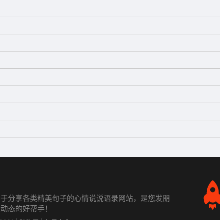
力于分享各类精美句子的心情说说语录网站，是您发朋
发动态的好帮手！