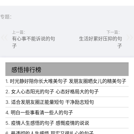
容不得胆小怕事。路再远，再荆棘满途，只要去走，勇敢的
披荆斩棘，就一定能走到目的地。
专题：
上一篇：
下一篇：
有心事不能诉说的句
生活好累好压抑的句
子
子
感悟排行榜
1.
时光静好陪你长大唯美句子 发朋友圈晒女儿的精美句子
2.
女人心态阳光的句子 心态好格局大的句子
3.
适合发朋友圈正能量短句 干净励志短句
4.
明白一些事看清一些人的句子
5.
疫情人生感悟的句子 感慨疫情的说说
6.
最透彻的人生感悟 现实又很扎心的句子