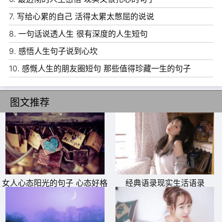
7.
写给心累的自己 活得太累太憋屈的说说
8.
一句话说透人生 很有深度的人生短句
9.
感悟人生句子说到心坎
10.
感慨人生的朋友圈短句 那些值得珍藏一生的句子
图文推荐
6、本事不大，脾气就不要太大，否则你会很麻烦。能力不
大，欲望就不要太大，否则你会很痛苦。
女人心态阳光的句子 心态好格
经典语录现实生活语录
7、拥有一颗淡然的心，懂得接受生命中的遗憾，学会珍惜
局大的句子
生命中的感动，让心溢满宁静与阳光，笑对红尘过往。