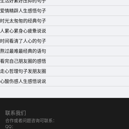
生活好累好压抑的句子
爱情精辟人生感悟句子
时光太匆匆的经典句子
人累心累身心疲惫说说
时间看清了人心的句子
熬过最难最经典的语句
11、自己想要的东西，要么奋力直追，要么干脆放弃。别总
看完自己朋友圈的感悟
是逢人就喋喋不休的表决心或者哀怨不断，做别人茶余饭后
走心哲理句子发朋友圈
的笑点。
心酸伤感人生感悟说说
12、生活就是理解，生活就是面对现实微笑。生活，就是知
道自己的价值，自己所能做到的与自己所应该做到的。生
活，就是通过辛勤的双手，创造给力的幸福。
联系我们
13、不管前方的路有多苦，只要走的方向正确，不管多么崎
合作或者问题咨询可联系：
岖不平，都比站在原地更接近幸福。
QQ：