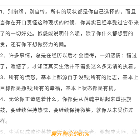
1、别抱怨，别自怜。所有的现状都是你自己选择的，而且
当你在开口责怪这种现状的时候，你其实已经享受过它带来
了的一切好处。抱怨能说明什么呢，除了你什么都想要的
贪，还有你不想做努力的懒。
2、许多事情，总是在经历以后才会懂得，一如感情：错过
了，遗憾了，才知道其实生活并不需要这么多无谓的执着。
3、所有的愤怒，基本上都源自于没钱;所有的励志，基本上
目标都是挣钱;所有的幸福，基本上状态都是有钱。
4、无论你正遭遇着什么，你都要从落魄中站起来重振旗
鼓，要继续保持热忱，要继续保持微笑，就像从未受伤过一
样。
5、生活以成败论英雄，所以必须做强者。要想成大器，就
展开剩余的61%