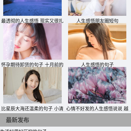
8、曾经的梦碎了一地，捡起，努力拼凑，而后又碎，再捡
起，拼凑，直到有一天再也拼凑不来。
最透彻的人生感悟 现实又很扎
人生感悟朋友圈短句
9、距离之所以可怕，因为根本不知道对方是把你想念，还
心的句子
是把你忘记。世上最欣慰的事，可能就是重逢了曾经走失的
自己。时间永远是旁观者，所有的过程和结果，都需要我们
自己承担。
怀孕期待卸货的句子 十月前的
人生感悟的句子
10、相信我，当一件坏事发生的时候，你能听到的永远不是
订单今天终于卸货了的感悟说
真正的答案，而是别人编造的推托的理由。而事实的真相，
说
往往是你所有预感预测中最坏最恶毒的那个。
比星辰大海还温柔的句子 小清
心情不好发的人生感悟说说 越
新治愈系温暖句子
安静越悲伤的句子
最新发布