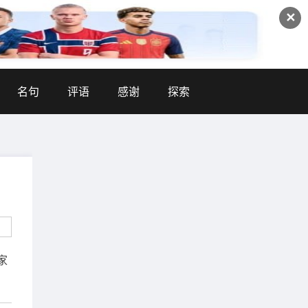
✕
名句
评语
感谢
探索
家