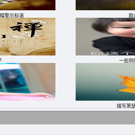
横幅警示标语
励
。绊住脚的，往往不是荆棘和石头，而是心。所以，看起来是路
子
一些阴
紧抓不放。
的梦想中消磨了，然后给予你一个很失望的打击。有些东西，
了一场本来可以很开心的现实。
。
描写萧