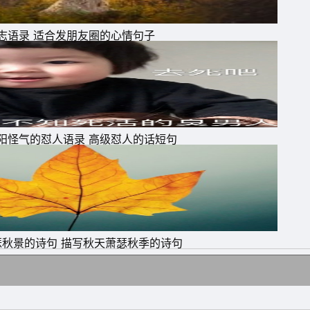
志语录 适合发朋友圈的心情句子
阳怪气的怼人语录 高级怼人的话短句
想
瑟秋景的诗句 描写秋天萧瑟秋季的诗句