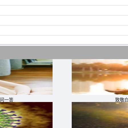
人。
一问一答
致敬