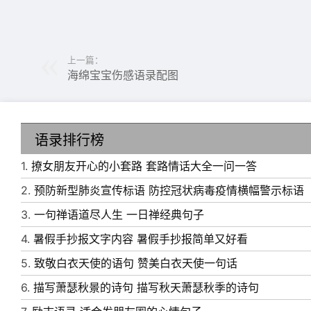
上一篇：
海绵宝宝伤感语录配图
语录排行榜
1.
撩女朋友开心的小套路 套路情话大全一问一答
2.
预防新型肺炎宣传标语 防控冠状病毒疫情横幅警示标语
6、 分开后，别说祝我幸福，你有什么资格祝我
3.
一句禅语道尽人生 一日禅经典句子
7、 俄只是一味的奢望，一味的失望，一味的
4.
暑假手抄报文字内容 暑假手抄报简单又好看
8、 如果说失望也是一种幸福，那是因为你有所
5.
致敬白衣天使的语句 赞美白衣天使一句话
悲伤也是一种幸福，那是因为你有所爱。因为有
6.
描写萧瑟秋景的诗句 描写秋天萧瑟秋季的诗句
9、 在我哭着笑时，请一定不要过来，因为在