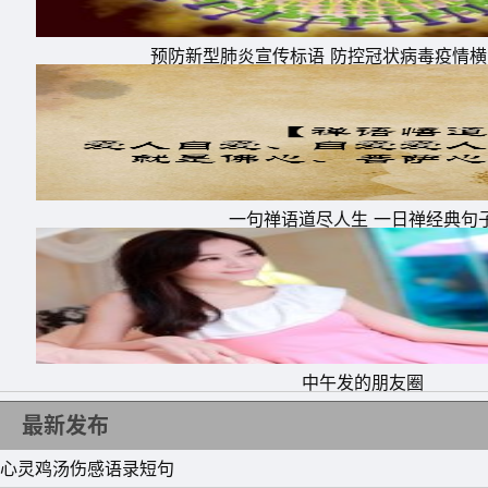
预防新型肺炎宣传标语 防控冠状病毒疫情
11、 有的路，是脚去走。有的路，要心去走
铺展在我们眼前，实际上，是心扑腾在路上。
12、 我想哭，但我不知道怎么哭。
一句禅语道尽人生 一日禅经典句
13、 在绝望时 只要有哪怕是小小的丝线 都会
14、 一些很期待的生活，总是在你自以为是
起来总是很美好的，于是在你的想当然中，荒废
15、 朋友之间保持一定的距离，而使友谊永存
中午发的朋友圈
最新发布
心灵鸡汤伤感语录短句