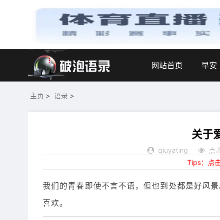
网站首页
早安
主页
>
语录
>
关于
qiuyating
点击
Tips：
我们的青春即使不言不语，但也到处都是好风景
喜欢。